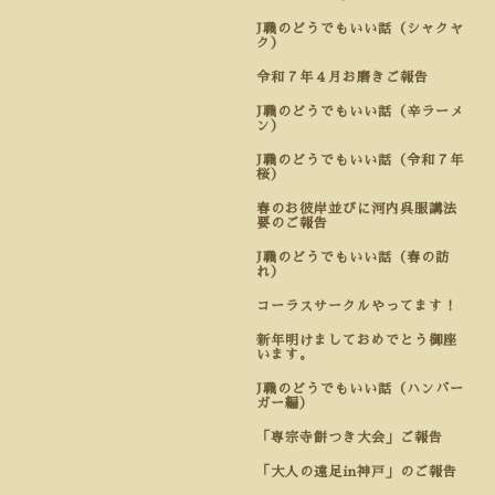
J職のどうでもいい話（シャクヤ
ク）
令和７年４月お磨きご報告
J職のどうでもいい話（辛ラーメ
ン）
J職のどうでもいい話（令和７年
桜）
春のお彼岸並びに河内呉服講法
要のご報告
J職のどうでもいい話（春の訪
れ）
コーラスサークルやってます！
新年明けましておめでとう御座
います。
J職のどうでもいい話（ハンバー
ガー編）
「専宗寺餅つき大会」ご報告
「大人の遠足in神戸」のご報告