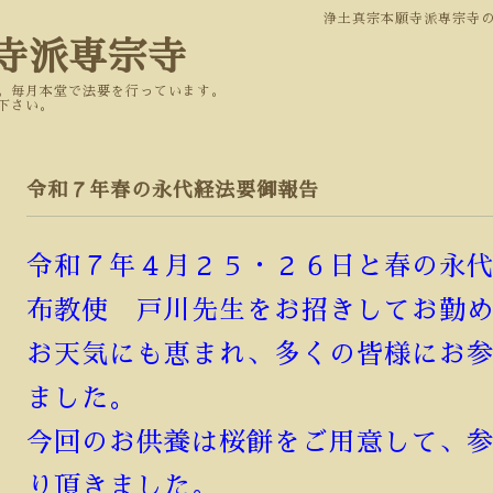
浄土真宗本願寺派専宗寺
寺派専宗寺
。毎月本堂で法要を行っています。
下さい。
令和７年春の永代経法要御報告
令和７年４月２５・２６日と春の永
布教使 戸川先生をお招きしてお勤
お天気にも恵まれ、多くの皆様にお
ました。
今回のお供養は桜餅をご用意して、
り頂きました。