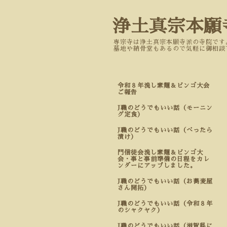
浄土真宗本願
専宗寺は浄土真宗本願寺派の寺院です
墓地や納骨堂もあるので気軽に御相談
令和８年流し素麺＆ビンゴ大会
ご報告
J職のどうでもいい話（モーニン
グ定食）
J職のどうでもいい話（べったら
漬け）
門信徒会流し素麺＆ビンゴ大
会・事と事前準備の日程をカレ
ンダーにアップしました。
J職のどうでもいい話（お蕎麦屋
さん開拓）
J職のどうでもいい話（令和８年
のシャクヤク）
J職のどうでもいい話（滋賀県に