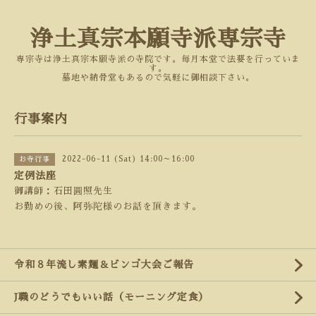
浄土真宗本願寺派専宗寺
専宗寺は浄土真宗本願寺派の寺院です。毎月本堂で法要を行っていま
す。
墓地や納骨堂もあるので気軽に御相談下さい。
行事案内
2022-06-11 (Sat) 14:00～16:00
お寺行事
定例法座
御講師：石田圓照先生
お勤めの後、阿弥陀様のお話を頂きます。
令和８年流し素麺＆ビンゴ大会ご報告
J職のどうでもいい話（モーニング定食）